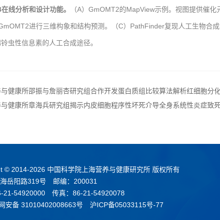
SB在线分析和设计功能。
（A）GmOMT2的MapView示例。视图提供
old对GmOMT2进行三维构象和结构预测。（C）PathFinder复现人
棉铃虫性信息素的人工合成途径。
养与健康所邵振与詹丽杏研究组合作开发蛋白质组比较算法解析红细胞分
养与健康所章海兵研究组揭示内皮细胞程序性坏死介导全身系统性炎症致
t © 2014-
2026 中国科学院上海营养与健康研究所 版权所有
海岳阳路319号 邮编：200031
21-54920000 传真：86-21-54920078
安备 31010402008663号
沪ICP备05033115号-77