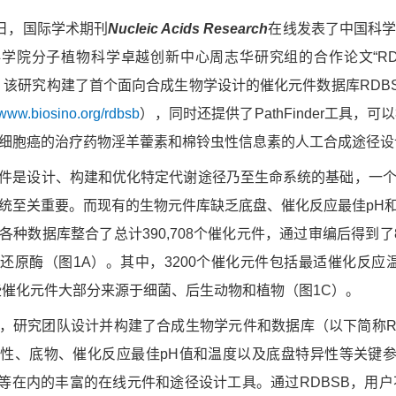
3日，国际学术期刊
Nucleic Acids Research
在线发表了中国科
分子植物科学卓越创新中心周志华研究组的合作论文“RDBSB: a database f
nce”。该研究构建了首个面向合成生物学设计的催化元件数据库RDB
//www.biosino.org/rdbsb
），同时还提供了PathFinder工具
细胞癌的治疗药物淫羊藿素和棉铃虫性信息素的人工合成途径设
件是设计、构建和优化特定代谢途径乃至生命系统的基础，一
统至关重要。而现有的生物元件库缺乏底盘、催化反应最佳pH
各种数据库整合了总计390,708个催化元件，通过审编后得到了
还原酶（图1A）。其中，3200个催化元件包括最适催化反应温度
些催化元件大部分来源于细菌、后生动物和植物（图1C）。
，研究团队设计并构建了合成生物学元件和数据库（以下简称R
性、底物、催化反应最佳pH值和温度以及底盘特异性等关键参数。平台
inder等在内的丰富的在线元件和途径设计工具。通过RDBSB