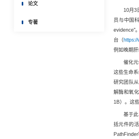
论文
10月
员与中国科学院
专著
evide
台（
https:
例如晚期肝
催化元
这些生命系
研究团队从
解酶和氧化
1B）。这
基于此
括元件的活
PathF