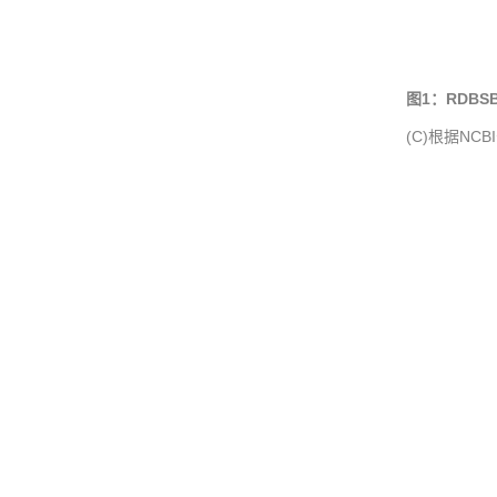
图1：RDB
(C)根据N