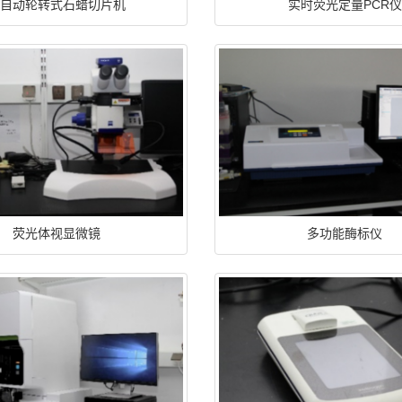
半自动轮转式石蜡切片机
实时荧光定量PCR仪
荧光体视显微镜
多功能酶标仪