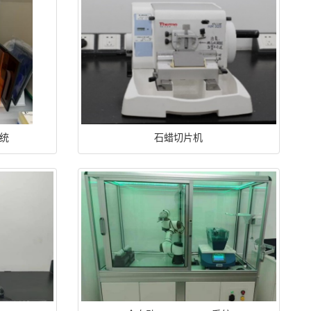
统
石蜡切片机