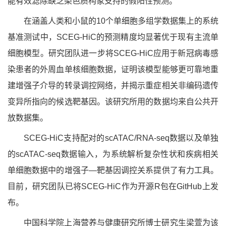
能有效滤除缺乏染色质构象支持的假阳性预测。
在涵盖人类和小鼠的
10个单细胞多组学数据集上的系统
基准测试中，SCEG-HiC的预测精度均显著优于现有主流单
细胞模型。研究团队进一步将SCEG-HiC应用于新冠病毒感
染患者的外周血单核细胞数据，证明该模型能够更可靠地重
建增强子介导的转录调控网络，并揭示重症相关非编码遗传
变异所指向的候选靶基因。
该
研究所用的数据
均来自
公共
开
放
数据集
。
SCEG-HiC支持配对的scATAC/RNA-seq数据以及单独
的scATAC-seq数据输入，为系统解析复杂性状和疾病相关
单细胞数据中的增强子—靶基因调控关系提供了有力工具。
目前，研究团队已将SCEG-HiC作为开源R包在GitHub上发
布。
中国科学院上海营养与健康研究所博士研究生梁萱为该