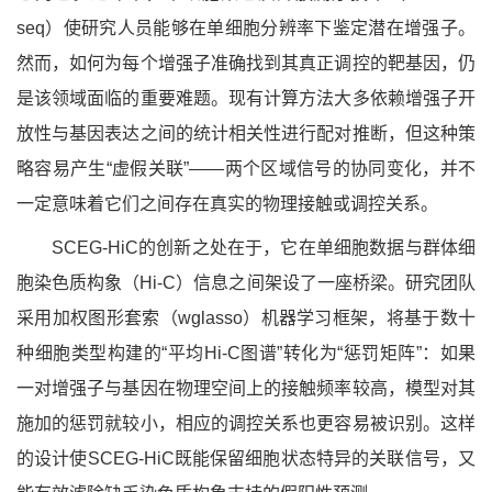
seq）使研究人员能够在单细胞分辨率下鉴定潜在增强子。
然而，如何为每个增强子准确找到其真正调控的靶基因，仍
是该领域面临的重要难题。现有计算方法大多依赖增强子开
放性与基因表达之间的统计相关性进行配对推断，但这种策
略容易产生“虚假关联”——两个区域信号的协同变化，并不
一定意味着它们之间存在真实的物理接触或调控关系。
SCEG-HiC的创新之处在于，它在单细胞数据与群体细
胞染色质构象（Hi-C）信息之间
架设了一座桥梁
。研究团队
采用加权图形套索（
wglasso）机器学习框架，将基于数十
种细胞类型构建的“平均Hi-C图谱”转化为“惩罚矩阵”：如果
一对增强子与基因在物理空间上的接触频率较高，模型对其
施加的惩罚就较小，相应的调控关系也更容易被识别。这样
的设计使SCEG-HiC既能保留细胞状态特异的关联信号，又