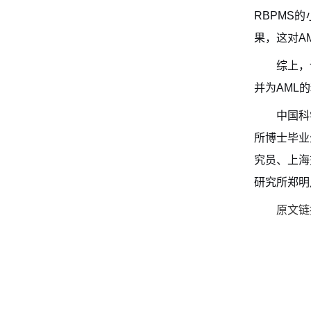
RBPMS
的
果，这对
A
综上，
并为
AML
的
中国科
所博士毕业
究员、上海
研究
所郑明
原文链