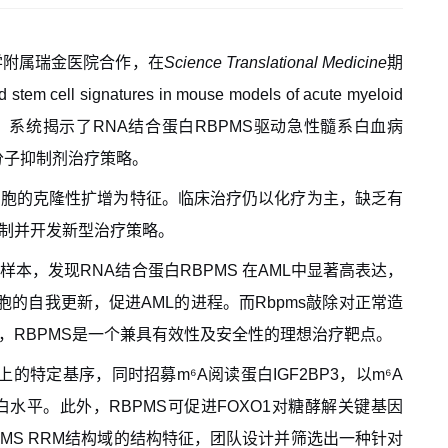
学附属瑞金医院
合作，
在
Science Translational Medicine
期
 stem cell signatures in mouse models of acute myeloid
，系统揭示了
RNA
结合蛋白
RBPMS
驱动急性髓系白血病
分子抑制剂治疗策略。
细胞的克隆性扩增为特征。临床治疗仍以化疗为主，缺乏有
制并开发新型治疗策略。
者样本，发现
RNA
结合蛋白
RBPMS
在
AML
中显著高表达，
胞的自我更新，促进
AML
的进程。而
Rbpms
敲除对正常造
，
RBPMS
是一个兼具有效性及安全性的理想治疗靶点。
上的特定基序，同时招募
m⁶A
阅读蛋白
IGF2BP3
，以
m⁶A
白水平。此外，
RBPMS
可促进
FOXO1
对糖酵解关键基因
MS RRM
结构域的结构特征，团队设计并筛选出一种针对