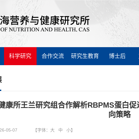
科学研究
合作交流
研究生教育
博士后
展
健康所王兰研究组合作解析RBPMS蛋白
向策略
26-05-07
【字体：
大
中
小
】