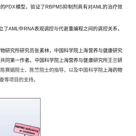
源的
PDX
模
型，验证了
RBPMS
抑制剂具有对
AML
的治疗效
立了
AML
中
RNA
表观调控与代谢重编程之间的调控关系，
药物
研究
所研究员张素林
，
中国科学院上海
营养与健康
研究
文
共同第一作者。中国科学院上海营养与健康研究所王兰研
了陈赛娟院士
、
陈竺院士的指导，以及
中国科学院
上海药物
委等项目的支持。