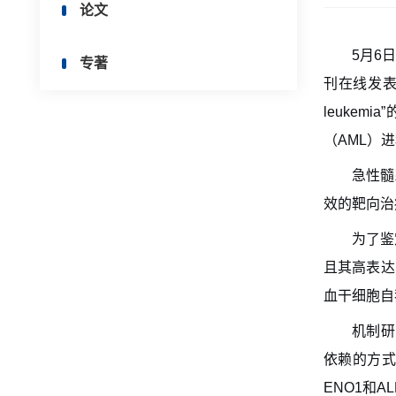
论文
5
月
6
专著
刊在线发
leukemia
”
（
AML
）进
急性髓
效的靶向治
为了鉴
且其高表达
血干细胞自
机制研
依赖的方
ENO1
和
AL