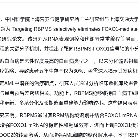
日，中国科学院上海营养与健康研究所王兰研究组
与
上海交通大
表题为
“
Targeting RBPMS selectively eliminates FOXO1-mediated
的研究论文。该研究从
RNA
表观调控和代谢异常重编程等层面
程的关键分子机制，并提出了靶向
RBPMS-FOXO1
信号轴的小
系白血病是恶性程度最高的白血病类型之一，以未分化髓系祖
疗策略，导致患者五年生存率仅为
30%
，亟需深入揭示其发病机
定
AML
中潜在的治疗靶点，研究人员通过分析临床数据库及患
与患者预后差密切相关。功能上，
RBPMS
能够维持白血病干细
我更新、多系分化及长期造血重建能力影响较小。这些结果表明
究表明，
RBPMS
通过其
RRM
结构域识别并结合
FOXO1 mRNA
式增强
FOXO1 mRNA
的稳定性和翻译效率，进而上调
FOXO1
蛋
DOC2
的转录激活，从而增强
AML
细胞的糖酵解水平。基于
RBP