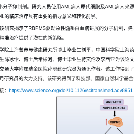
小分子抑制剂。研究人员使用
AML
病人原代细胞及
AML
病人来
ML
的临床治疗具有重要的指导意义和转化前景。
该研究揭示了
RBPMS
驱动急性髓系白血病进展的分子机制，建
精准治疗提供了潜在的新策略。
学院上海营养与健康研究所博士毕业生刘平
，
中国科学院
上海
生陈冰怡
、
博士后常彬河、
博士
毕业生蒋奕伦及李西亚为
该论
交通大学附属瑞金医院孙晓建研究员为通讯作者。
该工作得到
月研究员
的大力支持。该研究得到了科技部、国家自然科学基金
接：
https://www.science.org/doi/10.1126/scitranslmed.adv8951