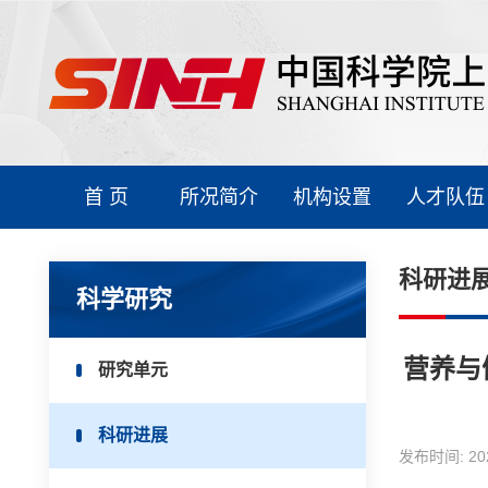
首 页
所况简介
机构设置
人才队伍
科研进
科学研究
营养与
研究单元
科研进展
发布时间:
20