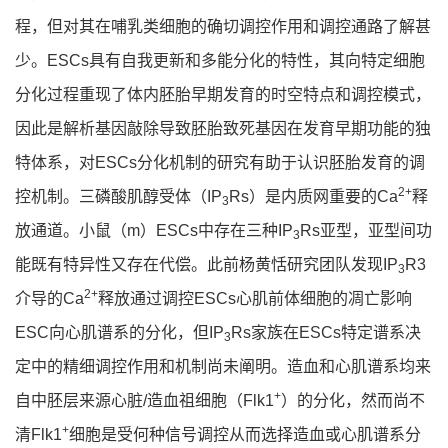
程，但对其在哺乳类细胞的确切调控作用和调控通路了解甚
少。ESCs具有自我更新和多能分化的特性，其向特定细胞
分化过程重现了体内胚胎早期发育的时空特点和调控模式，
因此是解析基因敲除导致胚胎致死基因在发育早期功能的独
特体系，对ESCs分化机制的研究有助于认识胚胎发育的调
2+
控机制。三磷酸肌醇受体（IP
Rs）是内质网重要的Ca
释
3
放通道。小鼠（m）ESCs中存在三种IP
Rs亚型，亚型间功
3
能既有特异性又存在代偿。此前杨黄恬研究团队发现IP
R3
3
2+
介导的Ca
释放通过调控ESCs心肌前体细胞的凋亡影响
ESC向心肌谱系的分化，但IP
Rs家族在ESCs特定谱系决
3
定中的精细调控作用和机制尚未阐明。造血和心肌谱系均来
+
自中胚层来源心脏/造血祖细胞（Flk1
）的分化，然而尚不
+
清Flk1
细胞是受何种信号调控从而选择造血或心肌谱系分