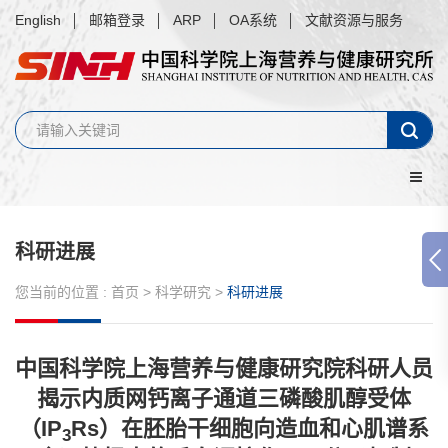
English
邮箱登录
ARP
OA系统
文献资源与服务
科研进展
您当前的位置 :
首页
>
科学研究
>
科研进展
中国科学院上海营养与健康研究院科研人员
揭示内质网钙离子通道三磷酸肌醇受体
（IP
Rs）在胚胎干细胞向造血和心肌谱系
3