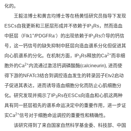
化的。
王毅洁博士和黄吉均博士等在杨黄恬研究员指导下发现
ESCs自我更新和三胚层形成并不依赖于IP
Rs，然而造血
3
+
-
中胚层（Flk1
/PDGFRa
）的出现依赖于IP
Rs介导的钙信
3
号，这一钙信号的缺失抑制中胚层向造血谱系分化但促进其
2+
向心肌谱系的分化。在机制方面，IP
Rs释放的Ca
而非细
3
2+
胞外的Ca
内流通过激活钙调磷酸酶(calcineurin), 进而使
得下游的NFATc3结合到调控造血发生的转录因子Etv2启动
子促进其表达，进而诱导造血细胞分化而防止心肌细胞分
化。研究发现并揭示了IP
Rs在ESCs向造血和心肌这两种
3
具有同一胚层祖先的谱系命运决定中的重要作用，进一步证
2+
实Ca
信号对于细胞命运调控的重要性和精确性。
该研究得到了来自国家自然科学基金委、科技部、中国