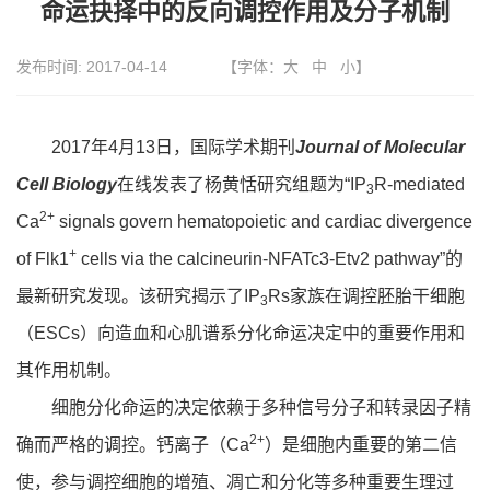
命运抉择中的反向调控作用及分子机制
发布时间:
2017-04-14
【字体：
大
中
小
】
2017年4月13日，国际学术期刊
Journal of Molecular
Cell Biology
在线发表了杨黄恬研究组题为“IP
R-mediated
3
2+
Ca
signals govern hematopoietic and cardiac divergence
+
of Flk1
cells via the calcineurin-NFATc3-Etv2 pathway”的
最新研究发现。该研究揭示了IP
Rs家族在调控胚胎干细胞
3
（ESCs）向造血和心肌谱系分化命运决定中的重要作用和
其作用机制。
细胞分化命运的决定依赖于多种信号分子和转录因子精
2+
确而严格的调控。钙离子（Ca
）是细胞内重要的第二信
使，参与调控细胞的增殖、凋亡和分化等多种重要生理过