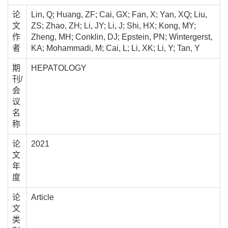
论
Lin, Q; Huang, ZF; Cai, GX; Fan, X; Yan, XQ; Liu,
文
ZS; Zhao, ZH; Li, JY; Li, J; Shi, HX; Kong, MY;
作
Zheng, MH; Conklin, DJ; Epstein, PN; Wintergerst,
者
KA; Mohammadi, M; Cai, L; Li, XK; Li, Y; Tan, Y
期
HEPATOLOGY
刊/
会
议
名
称
论
2021
文
年
度
论
Article
文
类