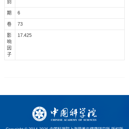
别
期
6
卷
73
影
17.425
响
因
子