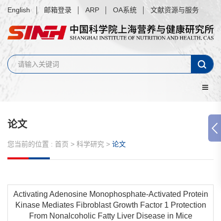
English
邮箱登录
ARP
OA系统
文献资源与服务
论文
您当前的位置 :
首页
>
科学研究
>
论文
Activating Adenosine Monophosphate-Activated Protein
Kinase Mediates Fibroblast Growth Factor 1 Protection
From Nonalcoholic Fatty Liver Disease in Mice