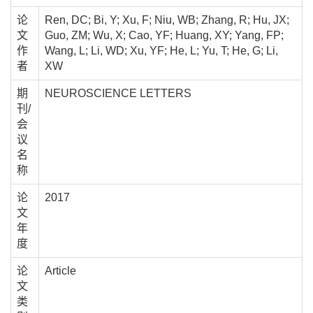
论
Ren, DC; Bi, Y; Xu, F; Niu, WB; Zhang, R; Hu, JX;
文
Guo, ZM; Wu, X; Cao, YF; Huang, XY; Yang, FP;
作
Wang, L; Li, WD; Xu, YF; He, L; Yu, T; He, G; Li,
者
XW
期
NEUROSCIENCE LETTERS
刊/
会
议
名
称
论
2017
文
年
度
论
Article
文
类