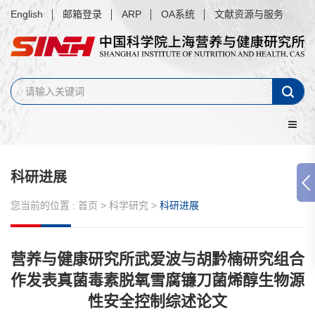
English
邮箱登录
ARP
OA系统
文献资源与服务
科研进展
您当前的位置 :
首页
>
科学研究
>
科研进展
营养与健康研究所武爱波与胡黔楠研究组合
作发表真菌毒素脱氧雪腐镰刀菌烯醇生物源
性安全控制综述论文