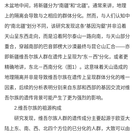
木盆地中间，将新疆分为“南疆”和“北疆”。通常来讲，地理
上的隔离会导致与之相应的群体分化。然而，与人们认知中
的“南北疆”划分不同，该研究发现这条“基因沟壑”并非沿着
天山呈东西走向，而是沿着阿尔泰山一路向南，与天山部分
重合，穿越南部的巴音郭楞大沙漠最终与昆仑山汇合——亦
即新疆维吾尔族人群在遗传上呈现为“东－西”分化，或者更
精确地讲，东北－西南分化（图1）。这意味着天山造成的
地理隔离并非是导致维吾尔族在遗传上呈现群体分化的唯一
因素，后续的分析表明分别来自东部和西部的基因交流对维
吾尔族的遗传背景可能产生了更为强烈的影响。
2.维吾尔族的祖源构成
研究发现，维吾尔族人群的遗传成分主要起源于欧亚大
陆上东、南、西、北四个方位的已分化的人群，大致可以由