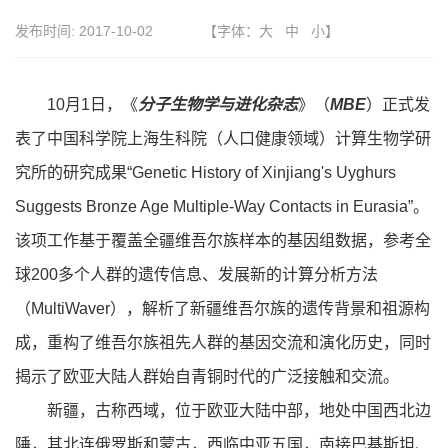
发布时间:
2017-10-02
【字体：
大
中
小
】
10月1日，《
分子生物学与进化杂志
》（
MBE
）正式发
表了中国科学院上海生科院（人口健康领域）计算生物学研
究所的研究成果“Genetic History of Xinjiang's Uyghurs
Suggests Bronze Age Multiple-Way Contacts in Eurasia”。
该项工作基于覆盖全疆维吾尔族样本的基因组数据，参考全
球200多个人群的遗传信息、发展新的计算分析方法
（MultiWaver），解析了新疆维吾尔族的遗传背景和祖源构
成，重构了维吾尔族祖先人群的基因交流和演化历史，同时
揭示了欧亚大陆人群始自青铜时代的广泛接触和交流。
新疆，古称西域，位于欧亚大陆中部，地处中国西北边
陲，其北连俄罗斯和蒙古，西临中亚五国，南接巴基斯坦、