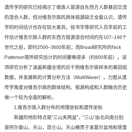
遗传学的研究已经揭示了维族人是源自东西方人群基因交流
的混合人群，但对维吾尔族的具体祖源缺乏全面认识，遗传
学的时间估计也存在较大差异。徐书华等研究人员早前的工
作估计维吾尔族人群的东西方祖源混合时间约在107–146个
世代之前，即约2500–3600年前；而Broad研究所的Nick
Patterson等所研究估计的时间要晚得多（约800年前）。该
项研究分析了涵盖新疆全境的近千例维吾尔族样本的基因组
数据，并发展新的计算分析方法（MultiWaver），力图从遗
传学角度对维吾尔族的群体结构、祖源构成和人群融合历史
做一个较为全面的解析。
1.维吾尔族人群分布的地理坐标和遗传坐标
新疆的地形特点是“三山夹两盆”，“三山”由北向南分别
是阿尔泰山，天山，昆仑山。天山横贯于准葛尔盆地和塔里