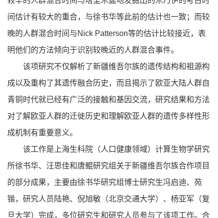
较早的人群混合时间与塔里木盆地发掘出的木乃伊的考古时
间估计有较大的重合，与徐书华等此前的估计也一致；而较
晚的人群混合时间与Nick Patterson等的估计比较接近，表
明他们的方法倾向于识别较晚近的人群混合事件。
该项研究不仅解析了新疆维吾尔族的遗传结构和祖源构
成以及重构了其遗传融合历史，而且揭示了欧亚大陆人群自
青铜时代就已经有广泛的接触和基因交流，研究结果和方法
对了解欧亚人群的迁徙历史和理解欧亚人群的遗传多样性形
成机制有重要意义。
该工作是上海生科院（人口健康领域）计算生物学研究
所徐书华、汪思佳和唐鲲研究组关于新疆维吾尔族合作项目
的部分成果，主要由徐书华研究组博士研究生冯启迪、苑
锴，研究人员陆艳、倪旭敏（北京交通大学）、杨亚军（复
旦大学）完成，多位研究生和研究人员参与了该项工作。合