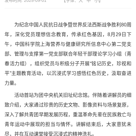
发布时间:
2025-09-01
【字体：
大
中
小
】
为纪念中国人民抗日战争暨世界反法西斯战争胜利80周
年，深化党员理想信念教育，传承红色基因，8月29日下
午，
中国科学院上海营养与健康研究所信息中心第二党支
部、管理与支撑第一党支部联合年轻干部理论学习小组（青
春活力组），组织党员与积极分子开展“铭记历史，珍视和
平”主题教育活动，以沉浸式学习感悟红色历史，汲取奋进
力量。
活动首站为团中央机关旧址纪念馆。伴随着讲解员的细
致介绍，大家通过珍贵的历史文物、影像资料与场景复原，
深入了解共青团早期发展历程，重温革命先辈在民族救亡与
青年运动中展现的担当与情怀。讲解结束后，大家意犹未
尽，并在互动课堂接受沉浸式的精神洗礼。