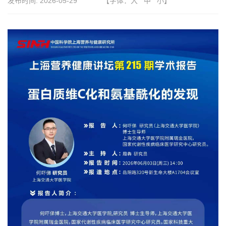
发布时间:
2026-05-29
【字体：
大
中
小
】